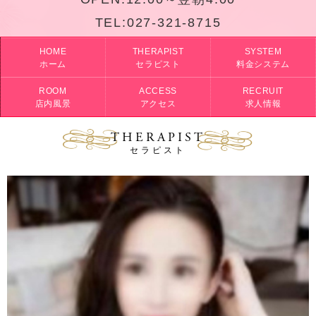
TEL:
027-321-8715
HOME
THERAPIST
SYSTEM
ホーム
セラピスト
料金システム
ROOM
ACCESS
RECRUIT
店内風景
アクセス
求人情報
THERAPIST
セラピスト